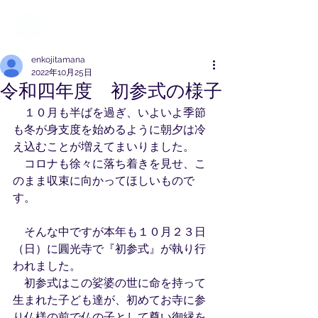
浄土真宗本願寺派
圓光寺
紫金山
enkojitamana
2022年10月25日
令和四年度 初参式の様子
　１０月も半ばを過ぎ、いよいよ季節
も冬が身支度を始めるように朝夕は冷
え込むことが増えてまいりました。
　コロナも徐々に落ち着きを見せ、こ
のまま収束に向かってほしいもので
す。
　そんな中ですが本年も１０月２３日
（日）に圓光寺で『初参式』が執り行
われました。
　初参式はこの娑婆の世に命を持って
生まれた子ども達が、初めてお寺に参
り仏様の前で仏の子として尊い御縁を